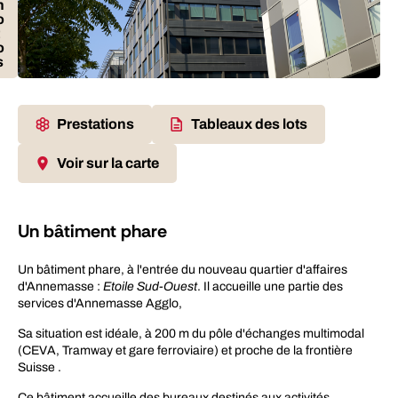
h
o
o
s
Prestations
Tableaux des lots
Voir sur la carte
Un bâtiment phare
Un bâtiment phare, à l'entrée du nouveau quartier d'affaires
d'Annemasse :
Etoile Sud-Ouest
. Il accueille une partie des
services d'Annemasse Agglo,
Sa situation est idéale, à 200 m du pôle d'échanges multimodal
(CEVA, Tramway et gare ferroviaire) et proche de la frontière
Suisse .
Ce bâtiment accueille des bureaux destinés aux activités