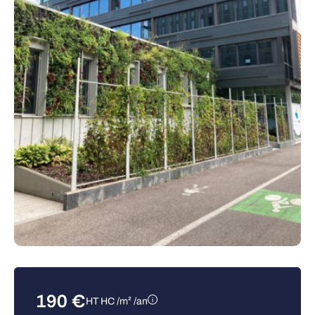
190
€
HT HC /m² /an