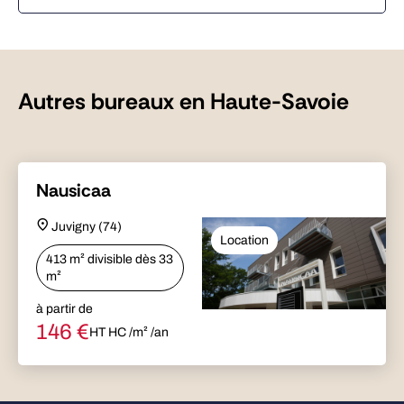
Autres bureaux en Haute-Savoie
Nausicaa
Juvigny (74)
Location
413 m² divisible dès 33
m²
à partir de
146
€
HT HC /m² /an