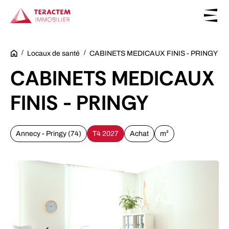
Appartements/Maisons
Locaux de santé
CABINETS MEDICAUX FINIS - PRINGY
CABINETS MEDICAUX
Bureaux
FINIS - PRINGY
Commerces
Annecy - Pringy (74)
T4 2027
Achat
m²
Locaux de santé
Nos réalisations
Nous contacter