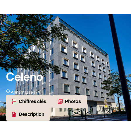
Celeno
Annemasse (74)
Chiffres clés
Photos
Description